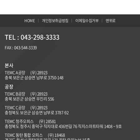
HOME
개인정보취급방침
이메일수집거부
맨위로
TEL : 043-298-3333
FAX : 043-544-3339
본사
TEMC A공장
(우) 28923
충북 보은군 삼승면 남부로 3750-148
공장
TEMC B공장
(우)
28923
충북 보은군 삼승면 우진리 556
TEMC C공장
(우) 28923
충청북도 보은군 삼승면 남부로 3787-92
TEMC 청주오피스
(우) 28581
충청북도 청주시 흥덕구 직지대로 436번길 76 직지스마트타워 1408 ~ 9호
TEMC 동탄 통합 오피스
(우) 18468
경기도 화성시 동탄대로 23길 121 동탄 우미뉴브 15층