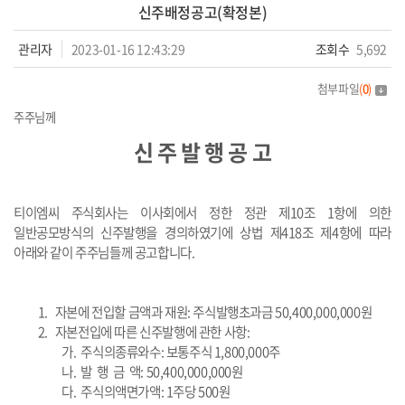
신주배정공고(확정본)
관리자
2023-01-16 12:43:29
조회수
5,692
첨부파일
(
0
)
주주님께
신 주 발 행 공 고
티이엠씨 주식회사는 이사회에서 정한 정관 제10조 1항에 의한
일반공모방식의 신주발행을 경의하였기에 상법 제418조 제4항에 따라
아래와 같이 주주님들께 공고합니다.
1.
자본에 전입할 금액과 재원
:
주식발행초과금 50,400,000,000원
2.
자본전입에 따른 신주발행에 관한 사항
:
가.
주식의종류와수
:
보통주식 1,800,000주
나.
발 행 금 액
: 50,400,000,000
원
다.
주식의액면가액
: 1
주당
500
원