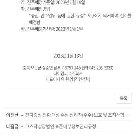
라.
신주배정기준일
: 2023
년 1월 19일
마.
신주배정방법
"증권 인수업무 등에 관한 규정" 제9조에 의거하여 신주를
배정함.
바.
신주배당기산일
: 2023
년
1
월 1일
2023
년 1월
13
일
충북 보은군 삼승면 남부로
3750-148(
전화
043-298-3333)
티이엠씨 주식회사
대표이사 유 원 양
(
직인생략
)
목록
이전글
전자증권 전환 대상 주권 권리자(주주) 보호 및 조지사항 안내
다음글
코스닥상장법인 표준내부정보관리규정