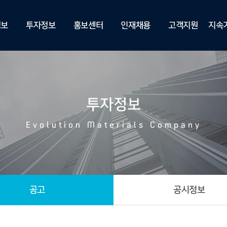
정보
투자정보
홍보센터
인재채용
고객지원
지속
Gas
재무정보
공지사항
인재상
Contact Us
제보
Gas
공고
특허권
직무소개
온라
투자정보
 Gas
공시정보
기관인증
복리후생
이메
설비
IR정보
민간인증
채용안내
제보
Evolution Materials Company
보도자료
공고
공시정보