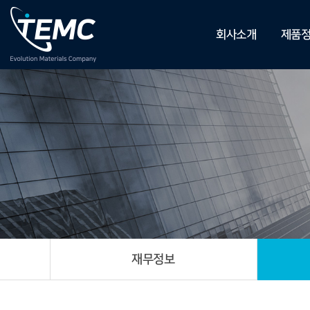
회사소개
제품
기업개요
Rare 
CEO인사말
Pure 
연혁
Mixture
비전
보유
CI소개
찾아오시는
길
계열회사
재무정보