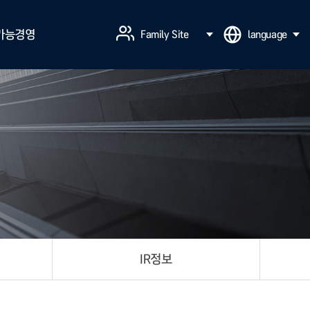
가능경영
Family Site
language
이용안내
인 제보
일 제보
결과확인
IR정보